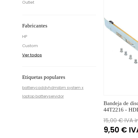
Outlet
Fabricantes
HP
Custom
Ver todos
Etiquetas populares
battery
caddy
hdmi
ibm system x
laptop battery
servidor
Bandeja de di
44T2216 - HD
15,00 € IVA i
9,50 € IV