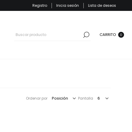
Registro
Inicia sesión
Lista de deseos
CARRITO
0
Ordenar por
Pantalla