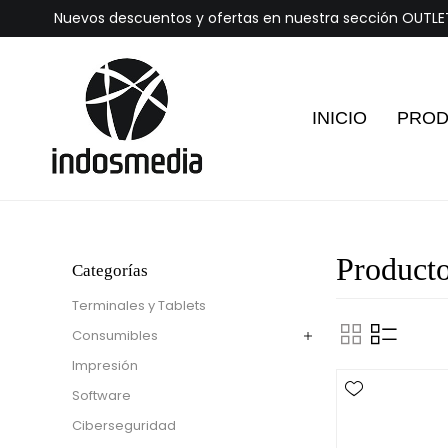
Nuevos descuentos y ofertas en nuestra sección OUTLE
INICIO
PRO
Producto
Categorías
Terminales y Tablets
Consumibles
Impresión
Software
Ciberseguridad